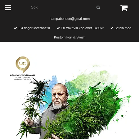
hampabonden@gmail.com
1-4 dagar leveranstid
Fri frakt vid köp över 1499kr
Betala med
Kustom kort & Swish