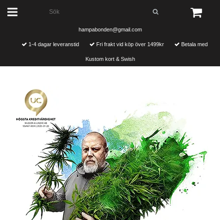
hampabonden@gmail.com
1-4 dagar leveranstid
Fri frakt vid köp över 1499kr
Betala med
Kustom kort & Swish