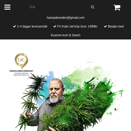
hampabonden@gmail.com
1-4 dagar leveranstid
Fri frakt vid köp över 1499kr
Betala med
Kustom kort & Swish