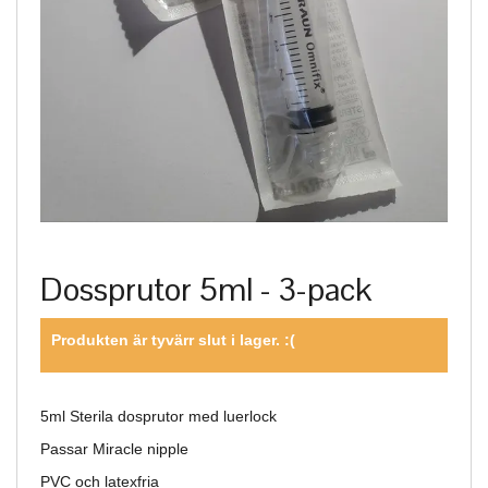
Dossprutor 5ml - 3-pack
Produkten är tyvärr slut i lager. :(
5ml Sterila dosprutor med luerlock
Passar Miracle nipple
PVC och latexfria