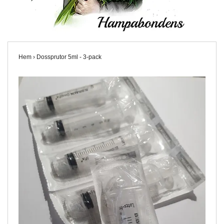
Hem
›
Dossprutor 5ml - 3-pack