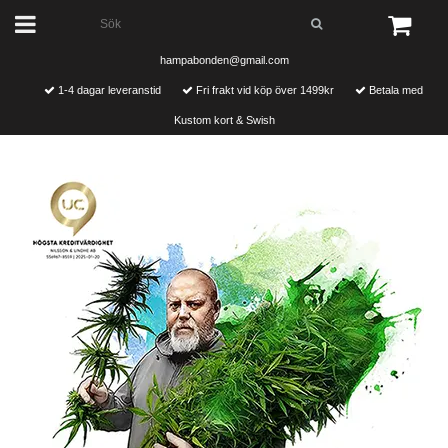
hampabonden@gmail.com
1-4 dagar leveranstid
Fri frakt vid köp över 1499kr
Betala med
Kustom kort & Swish