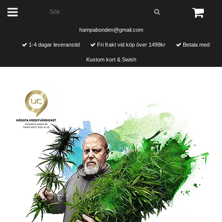
hampabonden@gmail.com
1-4 dagar leveranstid
Fri frakt vid köp över 1499kr
Betala med
Kustom kort & Swish