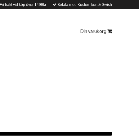
Fri frakt vid köp över 1499kr
Betala med Kustom kort & Swish
Din varukorg