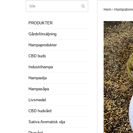
Hem
›
Hampabond
Produktkategorier
PRODUKTER
Gårdsförsäljning
Hampaprodukter
CBD buds
Industrihampa
Hampaolja
Hampasåpa
Livsmedel
CBD hudvård
Sativa Aromatisk olja
Djurvård