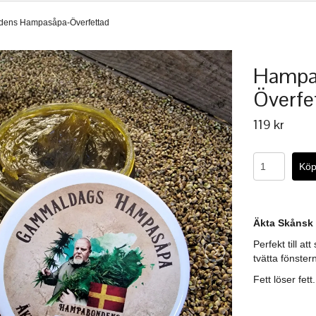
ens Hampasåpa-Överfettad
Hampa
Överfe
119 kr
Äkta Skånsk 
Perfekt till a
tvätta fönster
Fett löser fett.