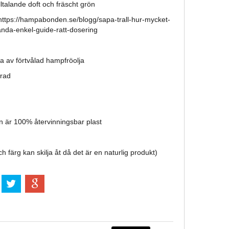
illtalande doft och fräscht grön
https://hampabonden.se/blogg/sapa-trall-hur-mycket-
da-enkel-guide-ratt-dosering
 av förtvålad hampfröolja
rad
 är 100% återvinningsbar plast
h färg kan skilja åt då det är en naturlig produkt)