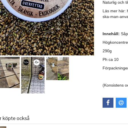
Naturlig och t
Läs mer här:
ska-man-anvan
Innehåll:
Såpa
Högkoncentre
290g
Ph ca 10
Förpackningen
(Konsistens oc
r köpte också