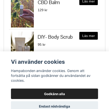
CBD Balm
Läs mer
129 kr
DIY- Body Scrub
Läs mer
95 kr
Vi använder cookies
Hampabonden använder cookies. Genom att
fortsätta på sidan godkänner du användandet av
cookies.
Godkänn alla
Maila oss!
Köpvillkor & Integritetspolicy
Blogg
Endast nödvändiga
© Copyright 2026 Hampabonden