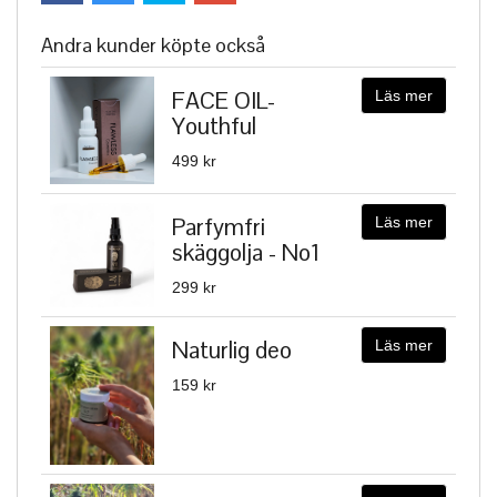
Andra kunder köpte också
FACE OIL-
Läs mer
Youthful
499 kr
Parfymfri
Läs mer
skäggolja - No1
299 kr
Naturlig deo
Läs mer
159 kr