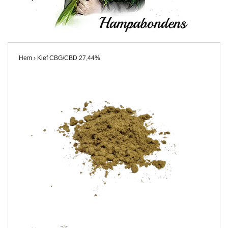
Hem
›
Kief CBG/CBD 27,44%