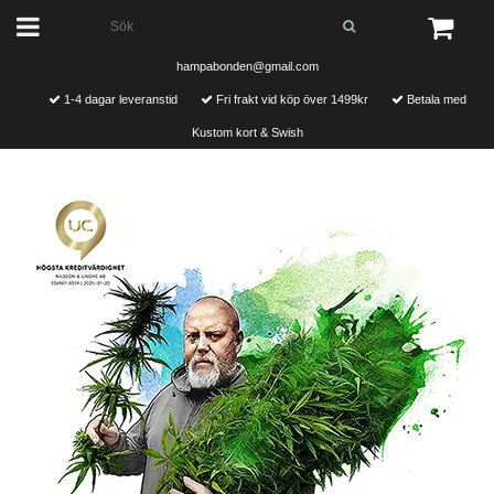
hampabonden@gmail.com
1-4 dagar leveranstid
Fri frakt vid köp över 1499kr
Betala med
Kustom kort & Swish