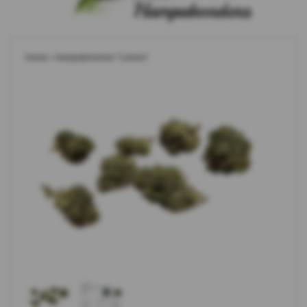
Home
›
Hampablommor "Lemon"