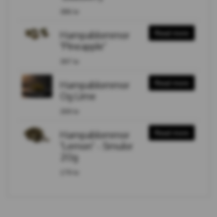
386 kr
Hampablommor
Read more
"Pineapple"
397 kr
Hampablommor
Read more
Og Lime
269 kr
Hampablommor
Read more
"Lemon" - Smulor
20g
179 kr