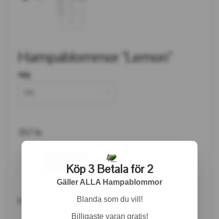
Hampablommor "Lemon"
Välj
10g
357 kr
Köp 3 Betala för 2
Gäller ALLA Hampablommor
Blanda som du vill!
Lemon
Billigaste varan gratis!