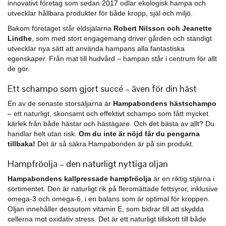
innovativt företag som sedan 2017 odlar ekologisk hampa och
utvecklar hållbara produkter för både kropp, själ och miljö.
Bakom företaget står eldsjälarna
Robert Nilsson och Jeanette
Lindhe
, som med stort engagemang driver gården och ständigt
utvecklar nya sätt att använda hampans alla fantastiska
egenskaper. Från mat till hudvård – hampan står i centrum för allt
de gör.
Ett schampo som gjort succé – även för din häst
En av de senaste storsäljarna är
Hampabondens hästschampo
– ett naturligt, skonsamt och effektivt schampo som fått mycket
kärlek från både hästar och hästägare. Och det bästa av allt? Du
handlar helt utan risk.
Om du inte är nöjd får du pengarna
tillbaka!
Det är så säkra Hampabonden är på sin produkt.
Hampfröolja – den naturligt nyttiga oljan
Hampabondens kallpressade hampfröolja
är en riktig stjärna i
sortimentet. Den är naturligt rik på fleromättade fettsyror, inklusive
omega-3 och omega-6, i en balans som är optimal för kroppen.
Oljan innehåller dessutom vitamin E, som bidrar till att skydda
cellerna mot oxidativ stress. Det är ett naturligt tillskott till både