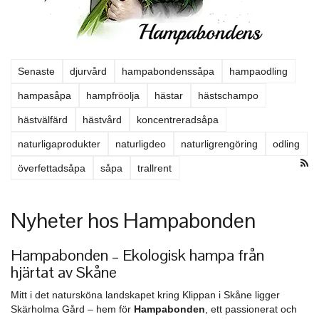
Senaste
djurvård
hampabondenssåpa
hampaodling
hampasåpa
hampfröolja
hästar
hästschampo
hästvälfärd
hästvård
koncentreradsåpa
naturligaprodukter
naturligdeo
naturligrengöring
odling
överfettadsåpa
såpa
trallrent
Nyheter hos Hampabonden
Hampabonden – Ekologisk hampa från
hjärtat av Skåne
Mitt i det natursköna landskapet kring Klippan i Skåne ligger
Skärholma Gård – hem för
Hampabonden
, ett passionerat och