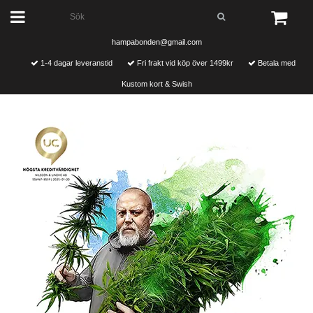
hampabonden@gmail.com
1-4 dagar leveranstid
Fri frakt vid köp över 1499kr
Betala med
Kustom kort & Swish