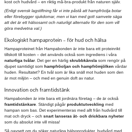
kost och hudvård – en riktig må-bra-produkt från naturen själv.
(Enligt svensk lagstiftning får vi inte påstå att hampfröolja botar
eller förebygger sjukdomar, men vi kan med gott samvete säga
att det är ett hälsosamt och naturligt alternativ för den som vill
göra medvetna val.)
Ekologiskt hampaprotein – för hud och hälsa
Hampaproteinet från Hampabonden är inte bara ett proteinrikt
tillskott till kosten – det används också som ingrediens i våra
naturliga tvålar
. Det ger en härlig
skrubbkänsla
som rengör på
djupet samtidigt som
hampfröoljan och hampfrömjölken
vårdar
huden. Resultatet? En tvål som är lika snäll mot huden som den
är mot miljön – och med en genuin doft av natur.
Innovation och framtidstänk
Hampabonden är inte bara ett jordnära företag – de är också
framtidstänkare
. Ständigt pågår
produktutveckling
med
hampan som bas. Det experimenteras med allt från hudvård till
mat och dryck – och
snart lanseras ät- och drickbara nyheter
som du absolut inte vill missa!
Så oavsett om du söker naturliga hälsoprodukter, hudvård med