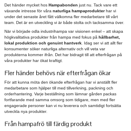
Det händer mycket hos
Hampabonden
just nu. Tack vare ett
växande intresse för våra
naturliga hampaprodukter
har vi
under det senaste året fått välkomna fler medarbetare till vårt
team. Det är en utveckling vi är både stolta och tacksamma över.
När vi började odla industrihampa var visionen enkel – att skapa
högkvalitativa produkter från hampa med fokus på
hållbarhet,
lokal produktion och genuint hantverk
. Idag ser vi att allt fler
konsumenter söker naturliga alternativ och vill veta var
produkterna kommer ifrån. Det har bidragit till att efterfrågan på
våra produkter har ökat kraftigt.
Fler händer behövs när efterfrågan ökar
För att kunna möta den ökande efterfrågan har vi anställt fler
medarbetare som hjälper till med tillverkning, packning och
orderhantering. Varje beställning som lämnar gården packas
fortfarande med samma omsorg som tidigare, men med fler
engagerade personer kan vi nu leverera och samtidigt fortsätta
utveckla nya produkter.
Från hampafrö till färdig produkt