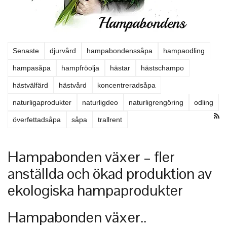
Senaste
djurvård
hampabondenssåpa
hampaodling
hampasåpa
hampfröolja
hästar
hästschampo
hästvälfärd
hästvård
koncentreradsåpa
naturligaprodukter
naturligdeo
naturligrengöring
odling
överfettadsåpa
såpa
trallrent
Hampabonden växer – fler
anställda och ökad produktion av
ekologiska hampaprodukter
Hampabonden växer..