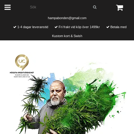
hampabonden@gmail.com
1-4 dagar leveranstid
Fri frakt vid köp över 1499kr
Betala med
Kustom kort & Swish