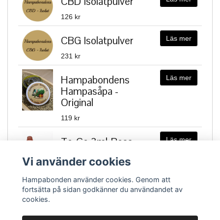
CBD Isolatpulver
126 kr
CBG Isolatpulver
Läs mer
231 kr
Hampabondens
Läs mer
Hampasåpa -
Original
119 kr
To-Go 3ml-Rosa
Läs mer
20 kr
Vi använder cookies
Hampabonden använder cookies. Genom att
fortsätta på sidan godkänner du användandet av
cookies.