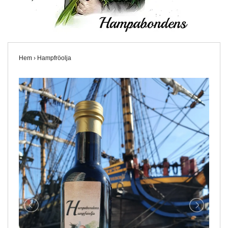
Hem
›
Hampfröolja