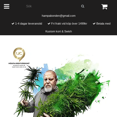
hampabonden@gmail.com
1-4 dagar leveranstid
Fri frakt vid köp över 1499kr
Betala med
Kustom kort & Swish