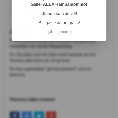
Gäller ALLA Hampablommor
Blanda som du vill!
Billigaste varan gratis!
Zip-påse
(gäller ej smulor)
Perfekt när du vill ge bort en påse hampa eller
hampafrö i en vacker förpackning.
En Zip-påse som du fyller med hampan du har
hemma eller fröna du vill ge bort.
En lika uppskattad "gå-bort-present" som en
blomma.
Påsarna säljes tomma!