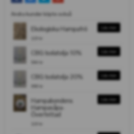
Andra kunder köpte också
Ekologiska Hampafrö
Läs mer
119 kr
CBG Isolatolja 10%
Läs mer
584 kr
CBG Isolatolja 20%
Läs mer
998 kr
Hampabondens
Läs mer
Hampasåpa-
Överfettad
119 kr