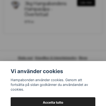
3kg Hampabondens
Läs mer
Hampasåpa -
Överfettad
879 kr
Maila oss!
Köpvillkor & Integritetspolicy
Blogg
Vi använder cookies
Hampabonden använder cookies. Genom att
fortsätta på sidan godkänner du användandet av
cookies.
Accetta tutto